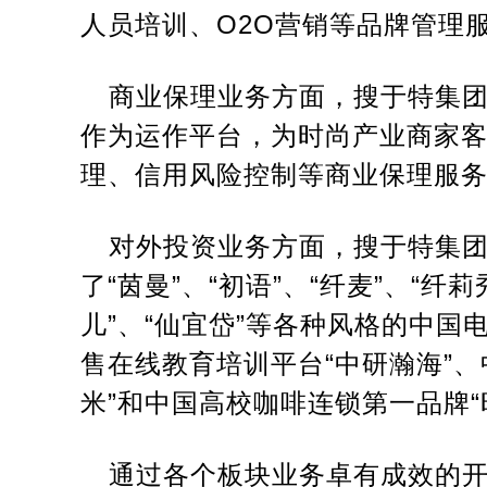
人员培训、O2O营销等品牌管理
商业保理业务方面，搜于特集
作为运作平台，为时尚产业商家
理、信用风险控制等商业保理服
对外投资业务方面，搜于特集
了“茵曼”、“初语”、“纤麦”、“纤莉
儿”、“仙宜岱”等各种风格的中国
售在线教育培训平台“中研瀚海”
米”和中国高校咖啡连锁第一品牌“
通过各个板块业务卓有成效的