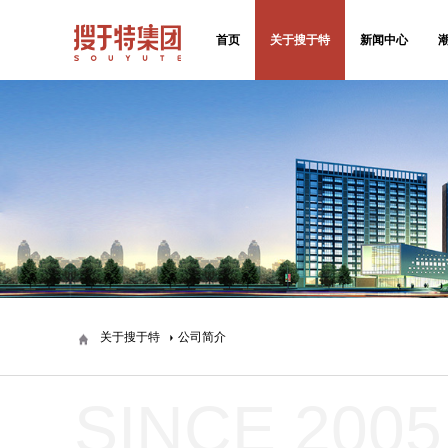
首页
关于搜于特
新闻中心
关于搜于特
公司简介
SINCE 2005